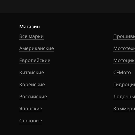
Hawtai
Honda
Hongqi
Магазин
Все марки
Прошивк
Howo
Американские
Мототех
Hummer
Европейские
Мотоцик
Hyundai
Китайские
CFMoto
Infiniti
Корейские
Гидроци
Iran Khodro
Российские
Лодочны
Isuzu
Японские
Коммерч
Iveco
Стоковые
JAC
Jaecoo