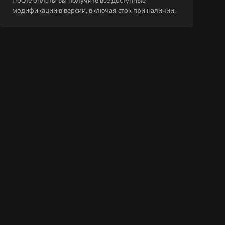
После оплаты вы получите все доступные
F01R00DF91_00TI280118
модификации в версии, включая сток при наличии.
_DA468Q_MR479QA_ME
3Zi8.bin
F01R00DF91_00TI280118
_DA468Q_MR479QA_SE3.
bin