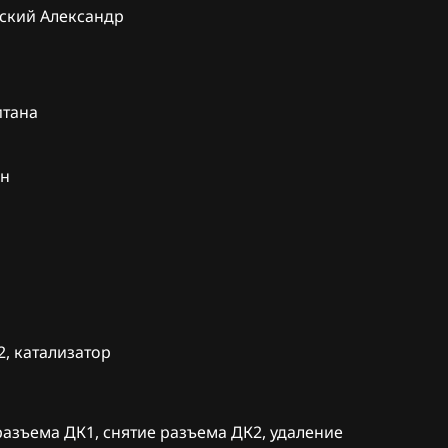
ский Александр
18
SL
08
итана
ен
BTR DSI-
30
2, катализатор
разъема ДК1, снятие разъема ДК2, удаление