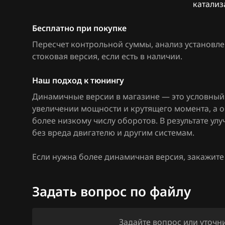
катализ
Citroen
Бесплатно при покупке
Dacia
Пересчет контрольной суммы, анализ установле
Daewoo
стоковая версия, если есть в наличии
.
DAF
Наш подход к тюнингу
Derways
Динамичные версии в магазине — это условный 
увеличении мощности и крутящего момента, а 
Dodge
более низкому числу оборотов. В результате у
Dongfeng
без вреда двигателю и другим системам.
Exeed
Если нужна более динамичная версия, закажит
Extreme moto
Задать вопрос по файлу
FAW
Fiat
Задайте вопрос или уточ