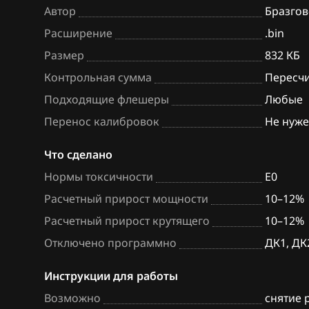
Автор
Бразгов
BAW
Bosch MG1US0
Расширение
.bin
Bentley
Bosch MG1US7
Размер
832 КБ
BMW
Delphi MT22.1
Контрольная сумма
Пересч
Подходящие флешеры
Любые
Brilliance
Delphi MT22.5
Перенос калибровок
Не нуж
BYD
Delphi MT22U
Что сделано
Cadillac
Delphi MT80
Нормы токсичности
E0
Changan
TCM DSI 575F6 (
Расчетный прирост мощности
10–12%
6 M11) (400НМ)
Chenglong
Расчетный прирост крутящего
10–12%
TCU DSG 7DCT3
Chery
Отключено программно
ДК1, ДК
Chevrolet
Инструкции для работы
Chrysler
Возможно
снятие 