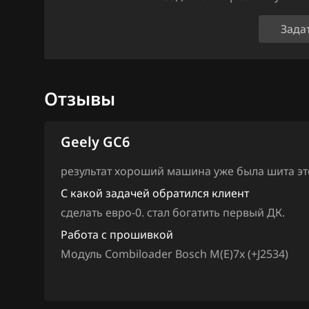
Ford
Зада
Forthing
Foton
GAC
Отзывы
Geely
Geely GC6
Genesis
результат хороший машина уже была шита это
GMC
С какой задачей обратился клиент
Great Wall
сделать евро-0. стал богатить первый ДК.
Groz
Работа с прошивкой
Модуль Combiloader Bosch M(E)7x (+J2534)
Haima
Haval