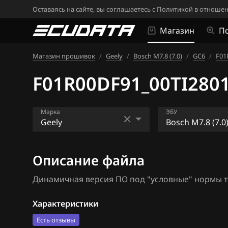
Оставаясь на сайте, вы соглашаетесь с
Политикой в отношен
Магазин
П
Магазин прошивок
/
Geely
/
Bosch M7.8 (7.0)
/
GC6
/
F01
F01R00DF91_00TI280
Марка
ЭБУ
Acura
Bosch M7.8 (7.0
Описание файла
Alfa Romeo
Bosch ME17.8.8
Динамичная версия ПО под "условные" нормы т
ATLAS
Bosch ME7.8.8
Audi
Bosch MED17.8
Характеристики
Есть отзывы
BAIC
Bosch MG1UA0