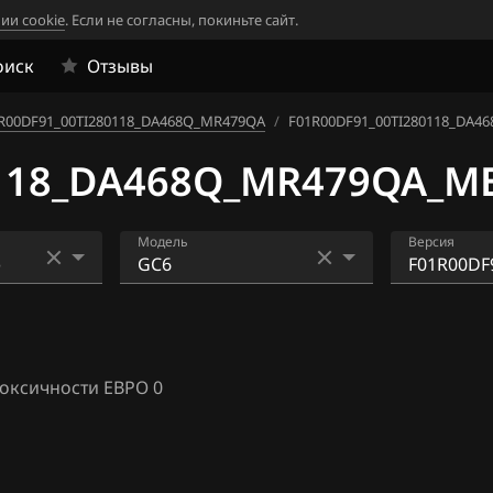
ии cookie
. Если не согласны, покиньте сайт.
оиск
Отзывы
R00DF91_00TI280118_DA468Q_MR479QA
/
F01R00DF91_00TI280118_DA46
118_DA468Q_MR479QA_ME
Модель
Версия
)
CK1, CK2
F01R00DF
_DA468Q
.1
Emgrand
F01R00DF
оксичности ЕВРО 0
GC6
_J479QN
.10
MK
08
SC7