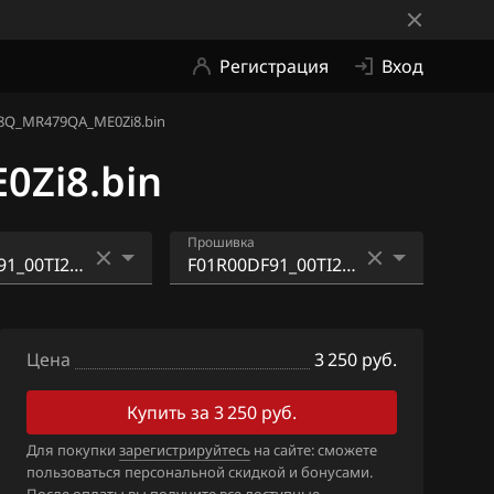
Регистрация
Вход
8Q_MR479QA_ME0Zi8.bin
0Zi8.bin
Прошивка
91_00TI280118
F01R00DF91_00TI280118
_MR479QA
_DA468Q_MR479QA_ME
Цена
0Zi8.bin
3 250 руб.
91_F01R0ADJ98
F01R00DF91_00TI280118
Купить за 3 250 руб.
_DA468Q_MR479QA_ME
Для покупки
зарегистрируйтесь
на сайте: сможете
2Zi8.bin
пользоваться персональной скидкой и бонусами.