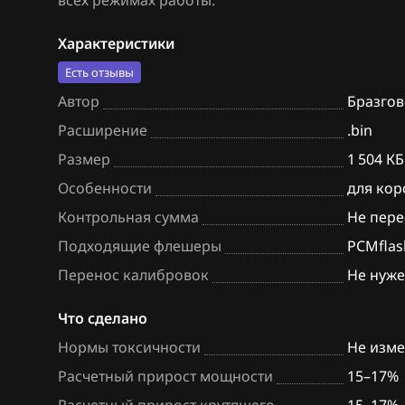
всех режимах работы.
BAW
Bosch EDC17C7
Характеристики
Bentley
Bosch EDC17CP
Есть отзывы
BMW
Bosch EDC17CP
Автор
Бразгов
Расширение
.bin
Brilliance
Bosch EDC17CP
Размер
1 504 КБ
BYD
Bosch M3.8.x (M
Особенности
для кор
Cadillac
Bosch MD1CP0
Контрольная сумма
Не пере
Changan
Bosch ME(D)7.1
Подходящие флешеры
PCMflas
Перенос калибровок
Не нуж
Chenglong
Bosch ME(D)7.5
Chery
Bosch ME17.5.6
Что сделано
Нормы токсичности
Не изм
Chevrolet
Bosch MED(C)17
17.5.21
Расчетный прирост мощности
15–17%
Chrysler