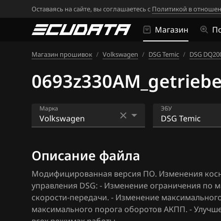
Оставаясь на сайте, вы соглашаетесь с
Политикой в отношен
Магазин
П
Магазин прошивок
/
Volkswagen
/
DSG Temic
/
DSG DQ20
0693z330AM_getrieb
Марка
ЭБУ
Acura
Bosch EDC16U1
Описание файла
Alfa Romeo
Bosch EDC16U3
Модифицированная версия ПО. Изменения косн
ATLAS
Bosch EDC17C4
управления DSG: - Изменение ограничения по 
Audi
Bosch EDC17C5
скорости-передачи. - Изменение максимального
максимального порога оборотов АКПП. - Улучше
BAIC
Bosch EDC17C6