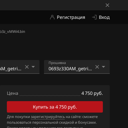
Регистрация
Вход
b3z_vMWi4.bin
Прошивка
AM_getriebe_D
0693z330AM_getriebe_D
C90S
SG_Ob3z_vMWi4.bin
Цена
4 750 руб.
AM_getriebe_D
C90S
Купить за 4 750 руб.
AM_getriebe_D
Для покупки
зарегистрируйтесь
на сайте: сможете
C90S
пользоваться персональной скидкой и бонусами.