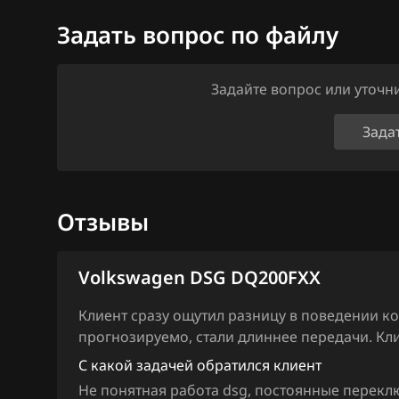
Ford
Задать вопрос по файлу
Marelli IAW7GV
Forthing
Siemens PCR2.1
Foton
Задайте вопрос или уточ
Simos 10xx
GAC
Зада
Simos 11xx
Geely
Simos 12xx
Genesis
Simos 16xx
Отзывы
GMC
Simos 18xx
Great Wall
Volkswagen DSG DQ200FXX
Simos 2xx
Groz
Клиент сразу ощутил разницу в поведении к
Simos 3xx
Haima
прогнозируемо, стали длиннее передачи. Кли
Simos 4xx
С какой задачей обратился клиент
Haval
Не понятная работа dsg, постоянные переклю
Simos 7xx