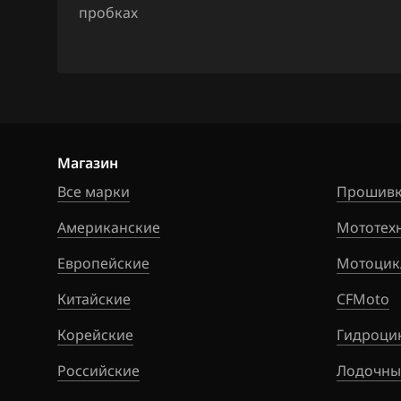
Hawtai
пробках
Simos 9xx
Honda
Hongqi
Howo
Hummer
Магазин
Hyundai
Все марки
Прошивк
Infiniti
Американские
Мототех
Iran Khodro
Европейские
Мотоцик
Isuzu
Китайские
CFMoto
Iveco
Корейские
Гидроци
JAC
Российские
Лодочны
Jaecoo