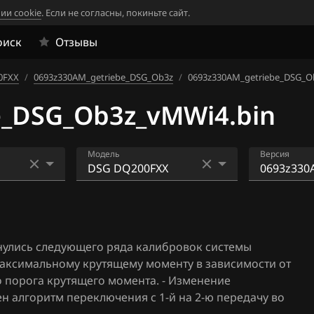
ии cookie
. Если не согласны, покиньте сайт.
оиск
Отзывы
0FXX
/
0693z330AM_getriebe_DSG_Ob3z
/
0693z330AM_getriebe_DSG_O
e_DSG_Ob3z_vMWi4.bin
Модель
Версия
DSG DL501
0693x590
SG_OJ3x_
4
DSG DQ200FXX
0693y320
улись следующего ряда калибровок системы
6
DSG DQ250FXX
SG_DD3y 
максимальному крутящему моменту в зависимости от
4
DSG DQ500
 порога крутящего момента. - Изменение
0693y320
н алгоритм переключения с 1-й на 2-ю передачу во
SG_DD3y_
4