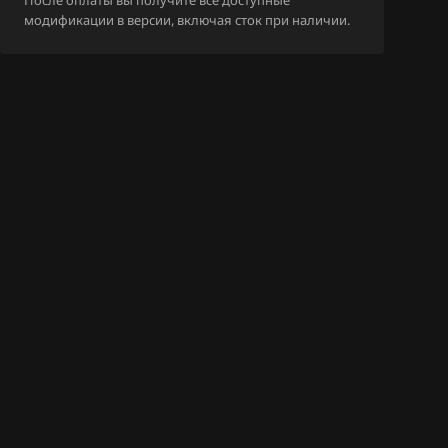
После оплаты вы получите все доступные
AM_getriebe_D
модификации в версии, включая сток при наличии.
C90S
AM_getriebe_D
21S
AM_getriebe_D
C90S
AM_getriebe_D
C90S
AM_getriebe_D
AM_getriebe_D
C18S
AM_getriebe_D
C21S