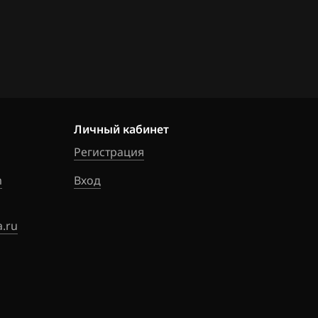
AM_getriebe_D
C36SR1
AM_getriebe_D
C65S
AM_getriebe_
 C36SR1
Личный кабинет
AM_getriebe_
Регистрация
 C52SR1
m
Вход
AM_getriebe_
6 C62S
.ru
AM_getriebe_
 C65S
AM_getriebe_
 C45SR1