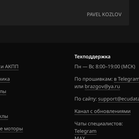
069H5410
PAVEL KOZLOV
SG_cDH5_
069LR610
SG_DDLR 
069Q5500
DSG_OJQ5
Техподдержка
и АКПП
Пн — Вс 8:00–19:00 (МСК)
069Q5700
DSG_OJQ5
ника
По прошивкам:
в Telegra
или
brazgov@ya.ru
069Q6030
лы
DSG_DDQ
По сайту:
support@ecudata
069Q6050
Канал с обновлениями
DSG_cDQ6
клы
Чаты специалистов:
069Q6610
е моторы
Telegram
DSG_cDQ6
MAX