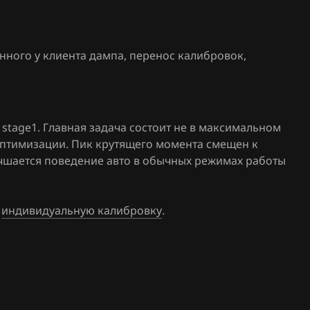
.27
0696d300
61(62)
SG_OJ6d 
нного у клиента дампа, перенос калибровок
,
.25
0696d330
SG_OJ6d 
.26
0696d600
SG_OJ6d 
stage1. Главная задача состоит не в максимальном
оптимизации. Пик крутящего момента смещен к
0696e330
лучшается поведение авто в обычных режимах работы
SG_DD6e_
11
0696f330
01
SG_Ob6f 
е
индивидуальную калибровку
.
0696f670
SG_sb6f C
0696h210
SG_OI6h_