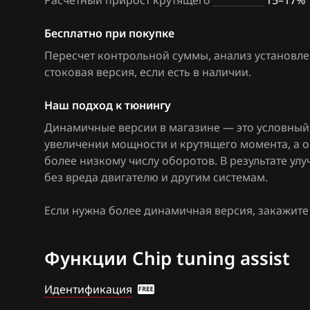
Расчетный прирост крутящего
15–17%
Bosch MED17.1
Citroen
Bosch MED17.1.
Бесплатно при покупке
Dacia
Пересчет контрольной суммы, анализ установле
Bosch MED17.5
Daewoo
стоковая версия, если есть в наличии
.
Bosch MED17.5
DAF
Наш подход к тюнингу
Bosch MED9.1.x
Derways
Динамичные версии в магазине — это условный 
Bosch MED9.5.x
увеличении мощности и крутящего момента, а 
Dodge
более низкому числу оборотов. В результате у
BOSCH MG1CA8
без вреда двигателю и другим системам.
Dongfeng
Bosch MG1CS0
Exeed
Если нужна более динамичная версия, закажит
Delphi DCM6.2
Extreme moto
Функции Chip tuning assist
DSG Temic
FAW
GSG Temic
Идентификация
Fiat
Marelli IAW4xx