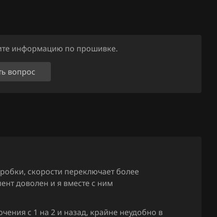
0696h300
SG_OI6h 
0697T050
ните информацию по прошивке.
SG_OJ7T_
ть вопрос
069A9300
SG_cDA9_
069A9700
SG_cDA9 
069E8600
SG_rJE8 C
069FO010
оробки, скорости переключает более
SG_rJFO C
ент доволен и я вместе с ним
069H4400
SG_OJH4+
чения с 1 на 2 и назад, крайне неудобно в