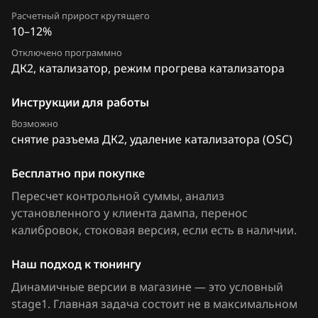
FAW
Расчетный прирост крутящего
10–12%
Fiat
Отключено программно
ДК2, катализатор, режим прогрева катализатора
Ford
Forthing
Инструкции для работы
Возможно
Foton
снятие разъема ДК2, удаление катализатора (OSC)
GAC
Бесплатно при покупке
Geely
Пересчет контрольной суммы, анализ
установленного у клиента дампа, перенос
Genesis
калибровок
, стоковая версия, если есть в наличии
.
GMC
Наш подход к тюнингу
Great Wall
Динамичные версии в магазине — это условный
Groz
stage1. Главная задача состоит не в максимальном