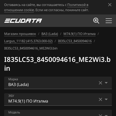
Оставаясь на сайте, вы соглашаетесь с
Политикой в
отношении cookie
. Если не согласны, покиньте сайт.
Магазин прошивок
/
ВАЗ (Lada)
/
М74.9(1) ПО Итэлма
/
Largus_11182 (415.3763.000-02)
/
I835LC53_8450094616
/
I835LC53_8450094616_ME2Wi3.bin
I835LC53_8450094616_ME2Wi3.b
in
Марка
Acura
ЭБУ
Alfa Romeo
Bosch ME17.9.7
Модель
ATLAS