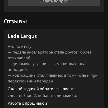
Iveco
Задать вопрос
JAC
Отзывы
Jaecoo
Jaguar
Lada Largus
Jeep
Что по итогу.
Jetour
— педаль акселератора стала другой, более
отзывчивой;
Kaiyi
— динамика улучшилась, машинка стала
Kia
пободрей;
— ход машины стал плавней, в том числе и при
King Long
переключении передач
KYC
С какой задачей обратился клиент
сделать Евро-2. добавить динамики.
Lancia
Работа с прошивкой
Land Rover