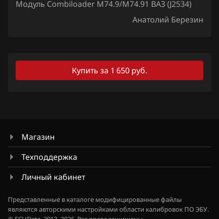
Модуль Combiloader M74.9/M74.91 ВАЗ (J2534)
Lexus
Анатолий Березин
Lifan
Lincoln
Купить за 1 650 руб.
Livan
Luxgen
MAN
Maserati
Магазин
Mazda
Техподдержка
Mercedes-Benz
Личный кабинет
MG
Представленные в каталоге модифицированные файлы
являются авторскими настройками области калибровок ПО ЭБУ.
Mini