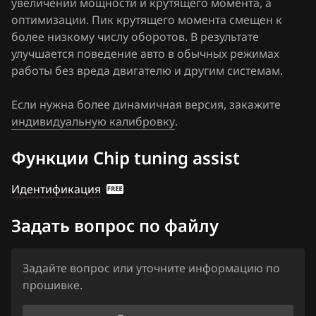
увеличении мощности и крутящего момента, а
Haima
оптимизации. Пик крутящего момента смещен к
более низкому числу оборотов. В результате
Haval
улучшается поведение авто в обычных режимах
Hawtai
работы без вреда двигателю и другим системам.
Honda
Если нужна более динамичная версия, закажите
индивидуальную калибровку
Hongqi
.
Howo
Функции Chip tuning assist
Hummer
Идентификация
Hyundai
Задать вопрос по файлу
Infiniti
Iran Khodro
Задайте вопрос или уточните информацию по
прошивке.
Isuzu