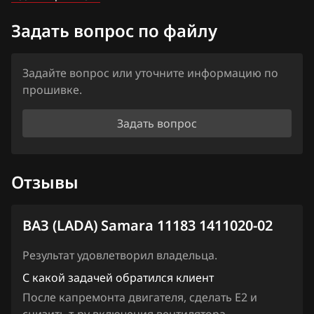
Iveco
Задать вопрос по файлу
JAC
Jaecoo
Задайте вопрос или уточните информацию по
Jaguar
прошивке.
Jeep
Задать вопрос
Jetour
Kaiyi
Отзывы
Kia
ВАЗ (LADA) Samara 11183 1411020-02
King Long
KYC
Результат удовлетворил владельца.
С какой задачей обратился клиент
Lancia
После капремонта двигателя, сделать Е2 и
Land Rover