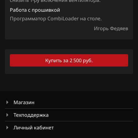
снизить т-ру включения вентилятора.
Работа с прошивкой
Lexus
Программатор CombiLoader на столе.
Lifan
Игорь Федяев
Lincoln
Livan
Luxgen
Купить за 2 500 руб.
MAN
Maserati
Mazda
Магазин
Mercedes-Benz
Техподдержка
MG
Личный кабинет
Mini