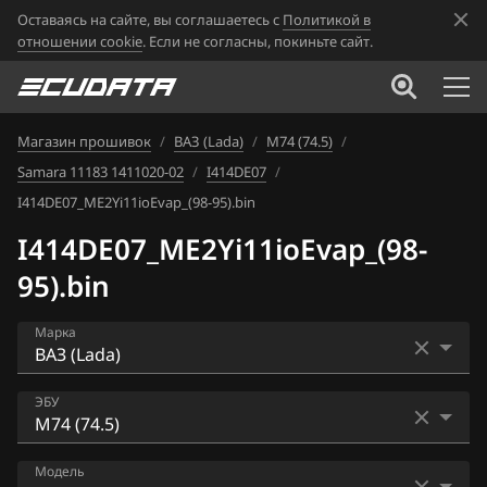
Оставаясь на сайте, вы соглашаетесь с
Политикой в
отношении cookie
. Если не согласны, покиньте сайт.
Магазин прошивок
/
ВАЗ (Lada)
/
М74 (74.5)
/
Samara 11183 1411020-02
/
I414DE07
/
I414DE07_ME2Yi11ioEvap_(98-95).bin
I414DE07_ME2Yi11ioEvap_(98-
95).bin
Марка
Acura
ЭБУ
Alfa Romeo
Bosch ME17.9.7
Модель
ATLAS