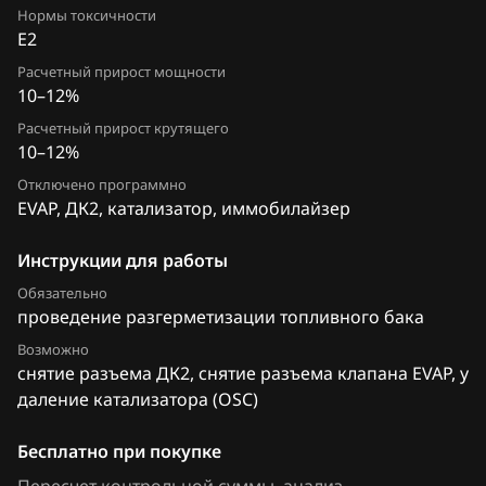
Нормы токсичности
FAW
Granta, Datsun 21127 1411020-39
E2
Fiat
Расчетный прирост мощности
Granta, Datsun 21127 1411020-44
10–12%
Ford
Granta, Datsun 21127 1411020-46
Расчетный прирост крутящего
10–12%
Forthing
Granta, Datsun 21127 1411020-54
Отключено программно
Foton
Granta, Datsun 21127 1411020-58
EVAP, ДК2, катализатор, иммобилайзер
GAC
Granta, Datsun 21127 1411020-63
Инструкции для работы
Geely
Kalina 11183 1411020-52
Обязательно
проведение разгерметизации топливного бака
Genesis
Kalina 2 21127 1411020-22
Возможно
GMC
снятие разъема ДК2, снятие разъема клапана EVAP, у
Kalina 2, Priora 21127 1411020-12
даление катализатора (OSC)
Great Wall
Priora 21116 1411020-12
Бесплатно при покупке
Groz
Priora 21116 1411020-22