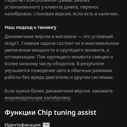
Пересчет контрольной суммы, анализ
Haima
Priora 21116 1411020-50
установленного у клиента дампа, перенос
калибровок
, стоковая версия, если есть в наличии
.
Haval
Priora 21128 1411020-12
Hawtai
Наш подход к тюнингу
Priora, Datsun 21127 1411020-46
Динамичные версии в магазине — это условный
Honda
Priora, Datsun 21127 1411020-90
stage1. Главная задача состоит не в максимальном
Hongqi
увеличении мощности и крутящего момента, а
Samara 11183 1411020-02
оптимизации. Пик крутящего момента смещен к
Howo
более низкому числу оборотов. В результате
улучшается поведение авто в обычных режимах
Hummer
работы без вреда двигателю и другим системам.
Hyundai
Если нужна более динамичная версия, закажите
Infiniti
индивидуальную калибровку
.
Iran Khodro
Функции Chip tuning assist
Isuzu
Идентификация