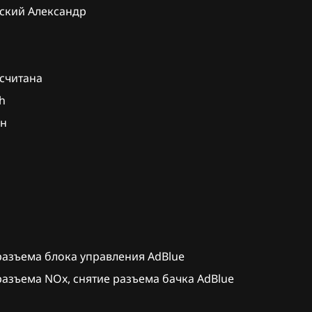
ский Александр
16
Talisman
Trafic III
xx
считана
h
ен
110
120
125
130
132
разъема блока управления AdBlue
134
разъема NOx, снятие разъема бачка AdBlue
140