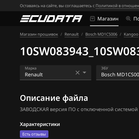
Оставаясь на сайте, вы соглашаетесь с
Политикой в отношен
Магазин
П
Магазин прошивок
/
Renault
/
Bosch MD1CS006
/
Kangoo
10SW083943_10SW083
Марка
ЭБУ
Acura
Bosch EDC16CP
Описание файла
Alfa Romeo
Bosch EDC17C1
ЗАВОДСКАЯ версия ПО с отключенной системой SCR
ATLAS
Bosch EDC17C4
Audi
Bosch EDC17C8
Характеристики
Есть отзывы
BAIC
Bosch MD1CS0