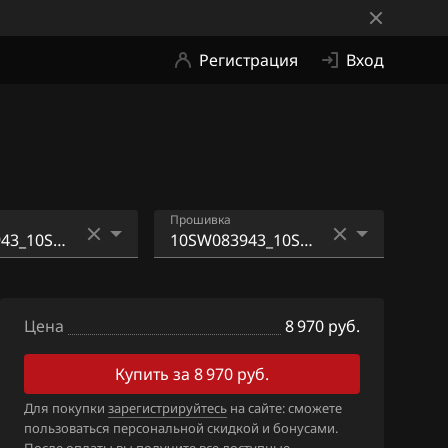
Регистрация
Вход
Прошивка
43_10SW08394
10SW083943_10SW08394
3_SE5Y9SCR.bin
Цена
8 970 руб.
10SW083943_10SW08394
3_SE6.bin
Купить за 8 970 руб.
Для покупки
зарегистрируйтесь
на сайте: сможете
пользоваться персональной скидкой и бонусами.