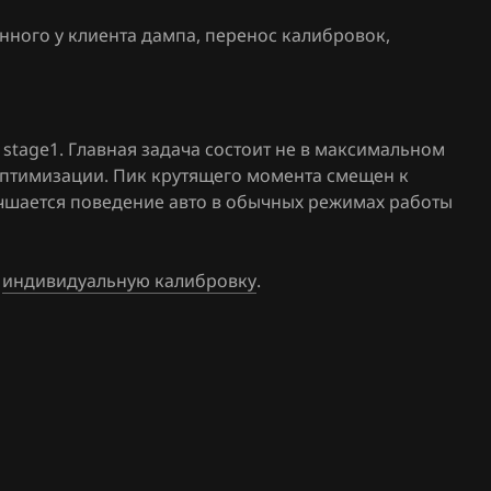
150
нного у клиента дампа, перенос калибровок
,
155
160
stage1. Главная задача состоит не в максимальном
161
оптимизации. Пик крутящего момента смещен к
1
лучшается поведение авто в обычных режимах работы
5
е
индивидуальную калибровку
.
6
0
1
em S3000