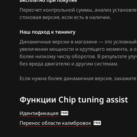
Бесплатно при покупке
Citroen
Siemens EMS 3
Пересчет контрольной суммы, анализ установле
стоковая версия, если есть в наличии
.
Dacia
Siemens EMS 3
Daewoo
Siemens EMS 3
Наш подход к тюнингу
Динамичные версии в магазине — это условный 
DAF
Siemens EMS 3
увеличении мощности и крутящего момента, а 
Derways
Siemens SID 30
более низкому числу оборотов. В результате у
без вреда двигателю и другим системам.
Dodge
Siemens SID 30
Если нужна более динамичная версия, закажит
Dongfeng
Siemens SID 30
Exeed
Siemens SID 31
Функции Chip tuning assist
Extreme moto
Siemens SID 32
Идентификация
FAW
Siemens Sim32
Перенос области калибровок
Fiat
Valeo V40 (Sag
CAN)