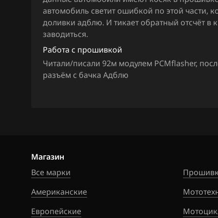
Hawtai
автомобиль светит ошибкой по этой части, к
Honda
доливки адблю. И тикает обратный отсчёт в к
заводиться.
Hongqi
Работа с прошивкой
Howo
Читали/писали 92м модулем PCMflasher, пос
разъём с бачка Адблю
Hummer
Hyundai
Infiniti
Iran Khodro
Магазин
Isuzu
Все марки
Прошивк
Iveco
Американские
Мототех
JAC
Европейские
Мотоцик
Jaecoo