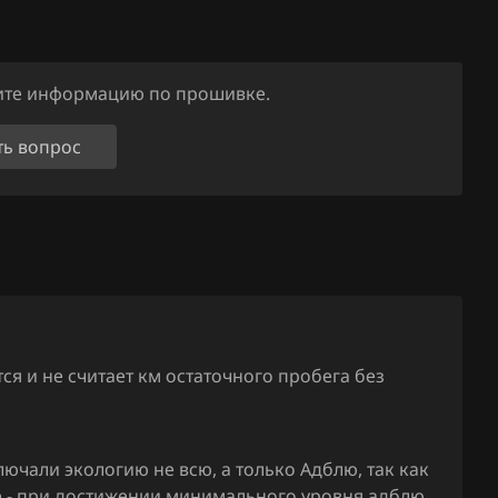
ните информацию по прошивке.
ть вопрос
я и не считает км остаточного пробега без
ючали экологию не всю, а только Адблю, так как
 - при достижении минимального уровня адблю,