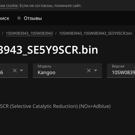
ии cookie
. Если не согласны, покиньте сайт.
оиск
Отзывы
/
10SW083943_10SW083943
/
10SW083943_10SW083943_SE5Y9SCR.bin
943_SE5Y9SCR.bin
Модель
Версия
33
Espace
10SW0839
3
1
Kadjar
 (Selective Catalytic Reduction) (NOx+Adblue)
2
Kangoo
4
Megane IV
06
Scenic