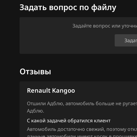
Ford
Задать вопрос по файлу
Forthing
Задайте вопрос или уточ
Foton
Зада
GAC
Geely
Genesis
Отзывы
GMC
Renault Kangoo
Great Wall
Groz
Отшили Адблю, автомобиль больше не ругаетс
Адблю.
Haima
С какой задачей обратился клиент
Haval
Автомобиль достаточно свежий, поэтому откл
данные автомобили имеют косяк в прошивке