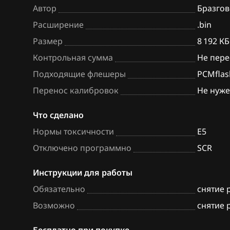
Автор
Бразгов
BAW
Bosch MD1CS0
Расширение
.bin
Bentley
Hitachi SH70xx
Размер
8 192 КБ
BMW
Hitachi SH7253
Контрольная сумма
Не пере
Подходящие флешеры
PCMflas
Brilliance
Sagem S3000
Перенос калибровок
Не нуж
BYD
Siemens EMS 3
Что сделано
Cadillac
Siemens EMS 3
Нормы токсичности
E5
Changan
Siemens EMS 3
Отключено программно
SCR
Chenglong
Siemens EMS 3
Инструкции для работы
Chery
Siemens EMS 3
Обязательно
снятие 
Chevrolet
Siemens EMS 3
Возможно
снятие 
Chrysler
Siemens EMS 3