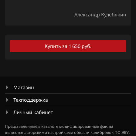
Lexus
Александр Кулебякин
Lifan
Lincoln
Купить за 1 650 руб.
Livan
Luxgen
MAN
Maserati
Магазин
Mazda
Техподдержка
Mercedes-Benz
Личный кабинет
MG
Представленные в каталоге модифицированные файлы
Mini
являются авторскими настройками области калибровок ПО ЭБУ.