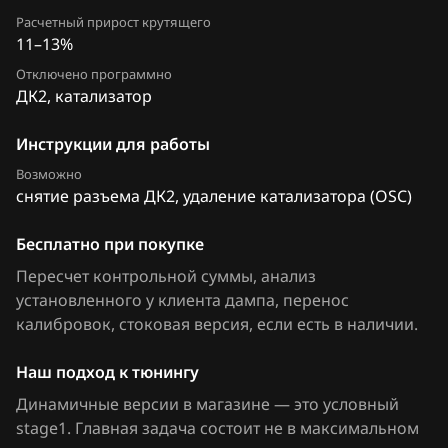
FAW
Расчетный прирост крутящего
11–13%
Fiat
Отключено программно
ДК2, катализатор
Ford
Forthing
Инструкции для работы
Возможно
Foton
снятие разъема ДК2, удаление катализатора (OSC)
GAC
Бесплатно при покупке
Geely
Пересчет контрольной суммы, анализ
установленного у клиента дампа, перенос
Genesis
калибровок
, стоковая версия, если есть в наличии
.
GMC
Наш подход к тюнингу
Great Wall
Динамичные версии в магазине — это условный
Groz
stage1. Главная задача состоит не в максимальном