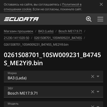
Оставаясь на сайте, вы соглашаетесь с
Политикой в
отношении cookie
. Если не согласны, покиньте сайт.
Магазин прошивок
/
ВАЗ (Lada)
/
Bosch ME17.9.71
/
21230-1411020-50
/
0261S08701_10SW009231_B4745S
/
0261S08701_10SW009231_B4745S_ME2Yi9.bin
0261S08701_10SW009231_B4745
S_ME2Yi9.bin
Марка
Acura
ЭБУ
Alfa Romeo
Bosch ME17.9.7
Модель
ATLAS