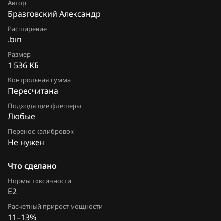
Автор
М74М
Бразговский Александр
Chevrolet
М75
Расширение
Chrysler
.bin
М86 CNG
Citroen
Размер
1 536 КБ
М86 ПО ВАЗ
Dacia
Контрольная сумма
М86 ПО Итэлма
Пересчитана
Daewoo
Я5.1.(x)
Подходящие флешеры
DAF
Любые
Я72
Перенос калибровок
Derways
Не нужен
Я72+
Dodge
Что сделано
Dongfeng
Нормы токсичности
E2
Exeed
Расчетный прирост мощности
Extreme moto
11–13%