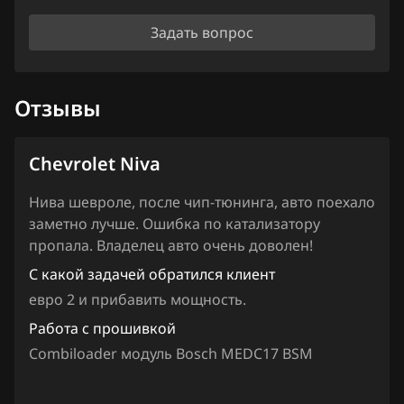
Iveco
Задать вопрос
JAC
Jaecoo
Отзывы
Jaguar
Jeep
Chevrolet Niva
Jetour
Нива шевроле, после чип-тюнинга, авто поехало
Kaiyi
заметно лучше. Ошибка по катализатору
пропала. Владелец авто очень доволен!
Kia
С какой задачей обратился клиент
King Long
евро 2 и прибавить мощность.
KYC
Работа с прошивкой
Combiloader модуль Bosch MEDC17 BSM
Lancia
Land Rover