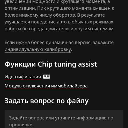
увеличении мощности и крутящего момента, а
Haima
оптимизации. Пик крутящего момента смещен к
более низкому числу оборотов. В результате
Haval
улучшается поведение авто в обычных режимах
Hawtai
работы без вреда двигателю и другим системам.
Honda
Если нужна более динамичная версия, закажите
индивидуальную калибровку
Hongqi
.
Howo
Функции Chip tuning assist
Hummer
Идентификация
Hyundai
Модуль отключения иммобилайзера
Infiniti
Задать вопрос по файлу
Iran Khodro
Isuzu
Задайте вопрос или уточните информацию по
прошивке.