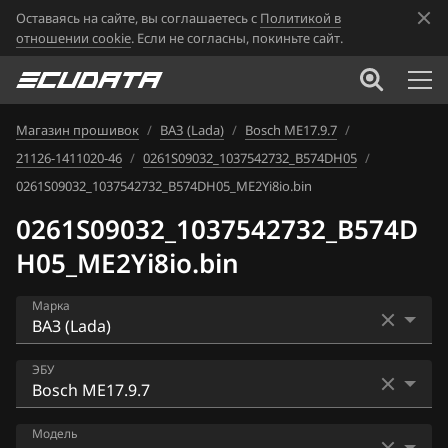
Оставаясь на сайте, вы соглашаетесь с
Политикой в
отношении cookie
. Если не согласны, покиньте сайт.
Магазин прошивок
/
ВАЗ (Lada)
/
Bosch ME17.9.7
/
21126-1411020-46
/
0261S09032_1037542732_B574DH05
/
0261S09032_1037542732_B574DH05_ME2Yi8io.bin
0261S09032_1037542732_B574D
H05_ME2Yi8io.bin
Марка
Acura
ЭБУ
Alfa Romeo
Bosch ME17.9.7
Модель
ATLAS