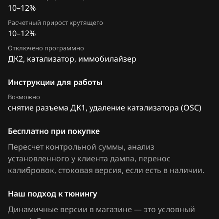
10–12%
FAW
Расчетный прирост крутящего
Fiat
10–12%
Отключено программно
Ford
ДК2, катализатор, иммобилайзер
Forthing
Инструкции для работы
Foton
Возможно
снятие разъема ДК1, удаление катализатора (OSC)
GAC
Geely
Бесплатно при покупке
Пересчет контрольной суммы, анализ
Genesis
установленного у клиента дампа, перенос
GMC
калибровок
, стоковая версия, если есть в наличии
.
Great Wall
Наш подход к тюнингу
Groz
Динамичные версии в магазине — это условный