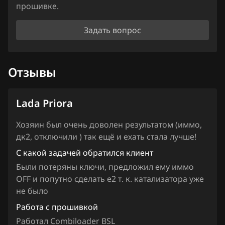
Iveco
прошивке.
JAC
Задать вопрос
Jaecoo
Jaguar
Отзывы
Jeep
Lada Priora
Jetour
Kaiyi
Хозяин был очень доволен результатом (иммо,
дк2, отключили ) так ещё и ехать стала лучше!
Kia
С какой задачей обратился клиент
King Long
Были потеряны ключи, предложил ему иммо
OFF и попутно сделать е2 т. к. катализатора уже
KYC
не было
Lancia
Работа с прошивкой
Работал Combiloader BSL
Land Rover