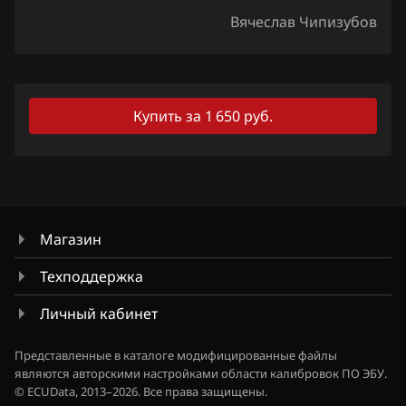
Вячеслав Чипизубов
Lexus
Lifan
Lincoln
Купить за 1 650 руб.
Livan
Luxgen
MAN
Магазин
Maserati
Техподдержка
Mazda
Личный кабинет
Mercedes-Benz
Представленные в каталоге модифицированные файлы
MG
являются авторскими настройками области калибровок ПО ЭБУ.
© ECUData, 2013–2026. Все права защищены.
Mini