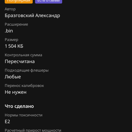
Популярная
Есть отзывы
М74М
Chevrolet
Автор
Бразговский Александр
М75
Chrysler
Расширение
М86 CNG
.bin
Citroen
М86 ПО ВАЗ
Размер
Dacia
1 504 КБ
М86 ПО Итэлма
Контрольная сумма
Daewoo
Пересчитана
Я5.1.(x)
DAF
Подходящие флешеры
Я72
Любые
Derways
Перенос калибровок
Я72+
Dodge
Не нужен
Dongfeng
Что сделано
Exeed
Нормы токсичности
E2
Extreme moto
Расчетный прирост мощности