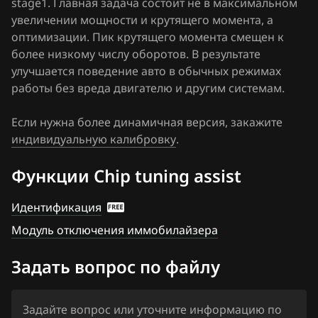
stage1. Главная задача состоит не в максимальном
Haima
увеличении мощности и крутящего момента, а
оптимизации. Пик крутящего момента смещен к
Haval
более низкому числу оборотов. В результате
Hawtai
улучшается поведение авто в обычных режимах
работы без вреда двигателю и другим системам.
Honda
Если нужна более динамичная версия, закажите
Hongqi
индивидуальную калибровку
.
Howo
Функции Chip tuning assist
Hummer
Идентификация
Hyundai
Модуль отключения иммобилайзера
Infiniti
Задать вопрос по файлу
Iran Khodro
Isuzu
Задайте вопрос или уточните информацию по