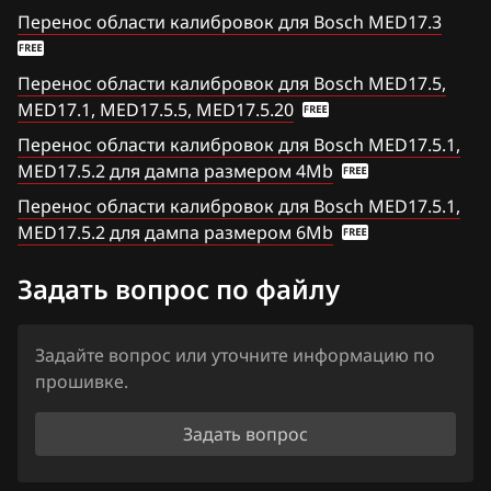
Iveco
Scirocco 2.0 TFSI
Перенос области калибровок для Bosch MED17.3
JAC
Scirocco 2.0TFSI_(CAWB)
Перенос области калибровок для Bosch MED17.5,
Jaecoo
T5, T6, Caravelle 2.0 R4 TFSI
MED17.1, MED17.5.5, MED17.5.20
Jaguar
Перенос области калибровок для Bosch MED17.5.1,
Tiguan 1.4 TFSI (CAVC)
MED17.5.2 для дампа размером 4Mb
Jeep
Tiguan 1.4 TFSI (CAXA, CAVA)
Перенос области калибровок для Bosch MED17.5.1,
Jetour
MED17.5.2 для дампа размером 6Mb
Tiguan 1.4 TFSI (CTHA)
Kaiyi
Tiguan 2.0 TFSI (CAWA, CAWB)
Задать вопрос по файлу
Kia
Tiguan 2.0 TFSI (CCTA)
King Long
Задайте вопрос или уточните информацию по
Tiguan 2.0 TFSI (CCZA,CCZB,CCZD)
прошивке.
KYC
Touareg 3.0 TSI Hybrid 333hp (CGEA)
Задать вопрос
Lancia
Touareg 3.6 FSI 249hp (CMTA)
Land Rover