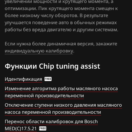
увеличении мощности и крутящего момента, а
Haima
Passat B6, B7 1.8 TFSI
оптимизации. Пик крутящего момента смещен к
Simos 3xx
более низкому числу оборотов. В результате
Haval
Passat B7 1.4 TSI EcoFuel (CDGA)
улучшается поведение авто в обычных режимах
Simos 4xx
Hawtai
работы без вреда двигателю и другим системам.
Passat B7 2.5 (CBUA)
Simos 7xx
Honda
Passat B7 3.6 FSI (BWS)
Если нужна более динамичная версия, закажите
Simos 9xx
индивидуальную калибровку
Hongqi
.
Passat CC 2.0 TFSI
Howo
Функции Chip tuning assist
Passat CC B7 1.4 TFSI (CAXA)
Hummer
Passat CC B7 1.8 TFSI
Идентификация
Hyundai
Изменение алгоритма работы масляного насоса
Polo 1.0TFSI (CHZL)
переменной производительности
Infiniti
Scirocco 1.4 TFSI (CAVD)
Отключение ступени низкого давления масляного
Iran Khodro
насоса переменной производительности
Scirocco 1.4 TFSI (CAXA)
Перенос области калибровок для Bosch
Isuzu
Scirocco 1.4 TFSI (CTHD)
MED(C)17.5.21