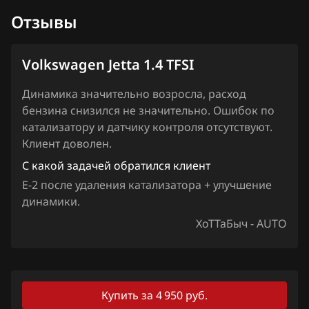
Touareg 3.6 FSI 280hp (CGRA)
Отзывы
Lexus
Touareg 4.2 FSI (CGNA)
Lifan
Touran 1.4 TFSI (CAVC)
Volkswagen Jetta 1.4 TFSI
Lincoln
Touran 1.4 TFSI (CTHC)
Динамика значительно возросла, расход
Livan
бензина снизился не значительно. Ошибок по
Touran 1.4 TSI (CAXA)
катализатору и датчику контроля отсутствуют.
Luxgen
Touran 1.4 TSI EcoFuel (CDGA)
Клиент доволен.
MAN
С какой задачей обратился клиент
E-2 после удаления катализатора + улучшение
Maserati
динамики.
Mazda
ХоТТаБыч - AUTO
Mercedes-Benz
MG
Купить за 4 950 руб.
Mini