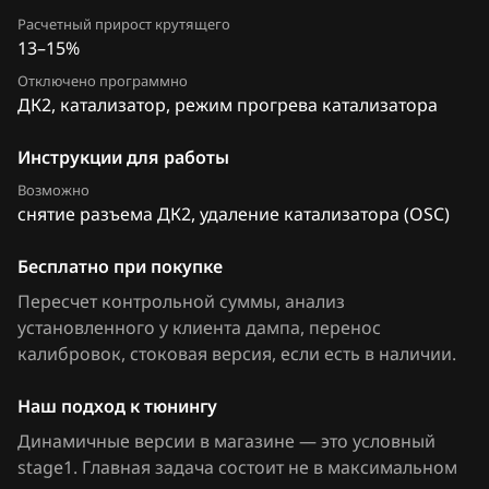
Delphi DCM6.2
FAW
Расчетный прирост крутящего
Jetta 1.4 TFSI (CTHA)
13–15%
DSG Temic
Fiat
Jetta 1.4 TFSI (CZTA)
Отключено программно
GSG Temic
ДК2, катализатор, режим прогрева катализатора
Ford
Jetta 2.0 (CBFA)
Marelli IAW4xx
Forthing
Инструкции для работы
Jetta 2.0 (CBPA)
Marelli IAW7GV
Возможно
Foton
Jetta 2.0 (CCTA)
снятие разъема ДК2, удаление катализатора (OSC)
Siemens PCR2.1
GAC
Jetta 2.5 (CBTA)
Бесплатно при покупке
Simos 10xx
Geely
Jetta 2.5 (CBUA)
Пересчет контрольной суммы, анализ
Simos 11xx
установленного у клиента дампа, перенос
Genesis
Passat B6 2.0 FSI
калибровок
Simos 12xx
, стоковая версия, если есть в наличии
.
GMC
Passat B6 2.0 TFSI (CBFA)
Simos 16xx
Наш подход к тюнингу
Great Wall
Passat B6 2.0 TFSI_(CCTA)
Динамичные версии в магазине — это условный
Simos 18xx
Groz
stage1. Главная задача состоит не в максимальном
Passat B6, B7 1.4 TFSI (CAXA)
Simos 2xx