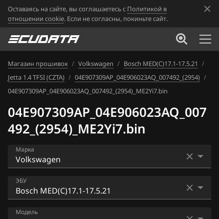
Оставаясь на сайте, вы соглашаетесь с
Политикой в
отношении cookie
. Если не согласны, покиньте сайт.
Магазин прошивок
/
Volkswagen
/
Bosch MED(C)17.1-17.5.21
/
Jetta 1.4 TFSI (CZTA)
/
04E907309AP_04E906023AQ_007492_(2954)
/
04E907309AP_04E906023AQ_007492_(2954)_ME2Yi7.bin
04E907309AP_04E906023AQ_007
492_(2954)_ME2Yi7.bin
Марка
Acura
ЭБУ
Alfa Romeo
Bosch EDC16U1
Модель
ATLAS