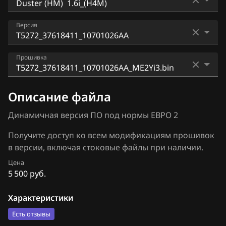
Bosch EDC17C11
Audi
Arkana 1.6i_(H4M)
Версия
Bosch EDC17C42
BAIC
Duster (HM) 1.6i_(H4M)
Bosch EDC17C84
T1049_37618069_10437828AA
BAW
Прошивка
Kaptur 1.6i_(H4M)
Bosch MD1CS006
T1049_37618410_10701025AA
Bentley
T5272_37618411_10701026AA_ME2Yi3.bin
Bosch MD1CS016
Описание файла
T5272_37617743
BMW
T5272_37618411_10701026AA_ME5Yi3.bin
Hitachi SH70xx
Динамичная версия ПО под нормы ЕВРО 2
T5272_37618411_10701026AA
Brilliance
T5272_37618411_10701026AA_SE5.bin
Hitachi SH7253xx
Получите доступ ко всем модификациям прошивок
BYD
в версии, включая стоковые файлы при наличии.
Sagem S3000
Cadillac
Цена
Siemens EMS 3110
5 500 руб.
Changan
Siemens EMS 3120
Характеристики
Chenglong
Siemens EMS 3125
Есть отзывы
Chery