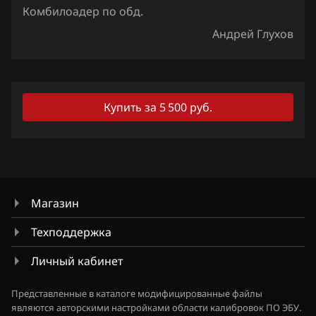
Комбилоадер по обд.
Lexus
Андрей Глухов
Lifan
Lincoln
Купить за 5 500 руб.
Livan
Luxgen
MAN
Maserati
Магазин
Mazda
Техподдержка
Mercedes-Benz
Личный кабинет
MG
Представленные в каталоге модифицированные файлы
Mini
являются авторскими настройками области калибровок ПО ЭБУ.