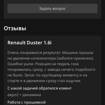
Iveco
Задать вопрос
JAC
Jaecoo
Отзывы
Jaguar
Jeep
Renault Duster 1.6i
Jetour
Очень понравился результат. Машина пришла
Kaiyi
на удаление катализатора (забился прилично).
Ошибки ушли. Реакция на педаль газа
Kia
понравилась сразу, с завода ничего подобного
не было. Запас по крутящему моменту и на
King Long
старте и в движении сразу стал ощутим.
KYC
С какой задачей обратился клиент
Lancia
евро2 + динамика
Работа с прошивкой
Land Rover