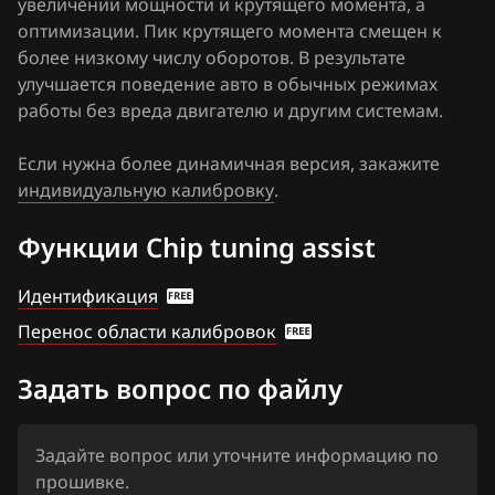
увеличении мощности и крутящего момента, а
Haima
оптимизации. Пик крутящего момента смещен к
более низкому числу оборотов. В результате
Haval
улучшается поведение авто в обычных режимах
Hawtai
работы без вреда двигателю и другим системам.
Honda
Если нужна более динамичная версия, закажите
индивидуальную калибровку
Hongqi
.
Howo
Функции Chip tuning assist
Hummer
Идентификация
Hyundai
Перенос области калибровок
Infiniti
Задать вопрос по файлу
Iran Khodro
Isuzu
Задайте вопрос или уточните информацию по
прошивке.