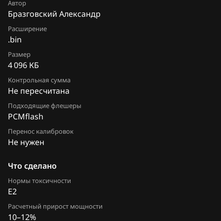
Автор
Siemens EMS 3130
Бразговский Александр
Chevrolet
Siemens EMS 3132
Расширение
Chrysler
.bin
Siemens EMS 3134
Citroen
Размер
4 096 КБ
Siemens EMS 3140
Dacia
Контрольная сумма
Siemens EMS 3150
Не пересчитана
Daewoo
Siemens EMS 3155
Подходящие флешеры
DAF
PCMflash
Siemens EMS 3160
Перенос калибровок
Derways
Не нужен
Siemens EMS 3161
Dodge
Siemens SID 301
Что сделано
Dongfeng
Нормы токсичности
Siemens SID 305
E2
Exeed
Siemens SID 306
Расчетный прирост мощности
Extreme moto
10–12%