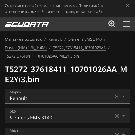
Оставаясь на сайте, вы соглашаетесь с
Политикой в
отношении cookie
. Если не согласны, покиньте сайт.
Магазин прошивок
/
Renault
/
Siemens EMS 3140
/
Duster (HM) 1.6i_(H4M)
/
T5272_37618411_10701026AA
/
T5272_37618411_10701026AA_ME2Yi3.bin
T5272_37618411_10701026AA_M
E2Yi3.bin
Марка
Acura
ЭБУ
Alfa Romeo
Bosch EDC16CP33
Модель
ATLAS