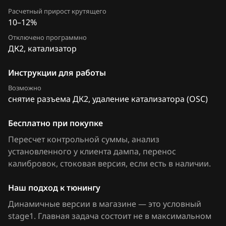
Siemens SID 310
FAW
Расчетный прирост крутящего
10–12%
Siemens SID 321
Fiat
Отключено программно
Siemens Sim32
ДК2, катализатор
Ford
Valeo V40 (Sagem S3000 CAN)
Forthing
Инструкции для работы
Возможно
Foton
снятие разъема ДК2, удаление катализатора (OSC)
GAC
Бесплатно при покупке
Geely
Пересчет контрольной суммы, анализ
установленного у клиента дампа, перенос
Genesis
калибровок
, стоковая версия, если есть в наличии
.
GMC
Наш подход к тюнингу
Great Wall
Динамичные версии в магазине — это условный
Groz
stage1. Главная задача состоит не в максимальном