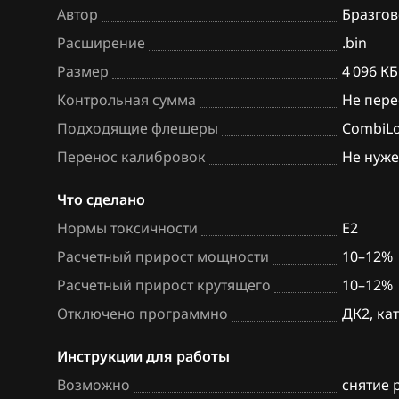
Автор
Бразгов
BAW
Bosch MD1CS0
Расширение
.bin
Bentley
Hitachi SH70xx
Размер
4 096 КБ
BMW
Hitachi SH7253
Контрольная сумма
Не пере
Подходящие флешеры
CombiL
Brilliance
Sagem S3000
Перенос калибровок
Не нуж
BYD
Siemens EMS 3
Что сделано
Cadillac
Siemens EMS 3
Нормы токсичности
E2
Changan
Siemens EMS 3
Расчетный прирост мощности
10–12%
Chenglong
Siemens EMS 3
Расчетный прирост крутящего
10–12%
Chery
Siemens EMS 3
Отключено программно
ДК2, ка
Chevrolet
Siemens EMS 3
Инструкции для работы
Chrysler
Siemens EMS 3
Возможно
снятие 