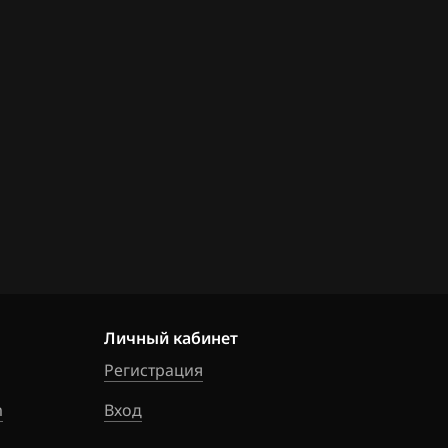
режимах работы двигателя.
С какой задачей обратился клиент
Удаление катализатора, установка пламегасителя, чип-
Работа с прошивкой
Особенности репрога этого ЭБУ - подключение на стол
Личный кабинет
Регистрация
m
Вход