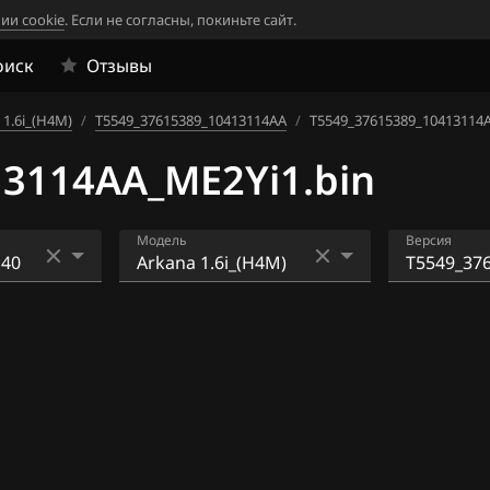
ии cookie
. Если не согласны, покиньте сайт.
оиск
Отзывы
 1.6i_(H4M)
/
T5549_37615389_10413114AA
/
T5549_37615389_10413114A
3114AA_ME2Yi1.bin
Модель
Версия
33
Arkana 1.6i_(H4M)
T5549_37
14AA
1
Duster (HM) 1.6i_(H4M)
T5549_37
2
Kaptur 1.6i_(H4M)
78AA
4
T5549_37
29
06