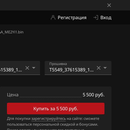
Регистрация
Вход
A_ME2Yi1.bin
Прошивка
615389_104131
T5549_37615389_104131
14AA_ME2Yi1.bin
Цена
5 500 руб.
616211_104287
T5549_37615389_104131
14AA_ME5Yi1.bin
Купить за 5 500 руб.
618416_880044
T5549_37615389_104131
Для покупки
зарегистрируйтесь
на сайте: сможете
пользоваться персональной скидкой и бонусами.
14AA_SE5.bin