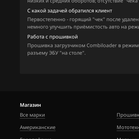
низких и средних оборотов; отсутствие "чека
Hawtai
С какой задачей обратился клиент
Honda
Первостепенно - горящий "чек" после удален
Hongqi
немного улучшить приёмистость авто на реж
Работа с прошивкой
Howo
Прошивка загрузчиком Combiloader в режи
Hummer
разъему ЭБУ "на столе".
Hyundai
Infiniti
Iran Khodro
Isuzu
Магазин
Iveco
Все марки
Прошивк
JAC
Американские
Мототех
Jaecoo