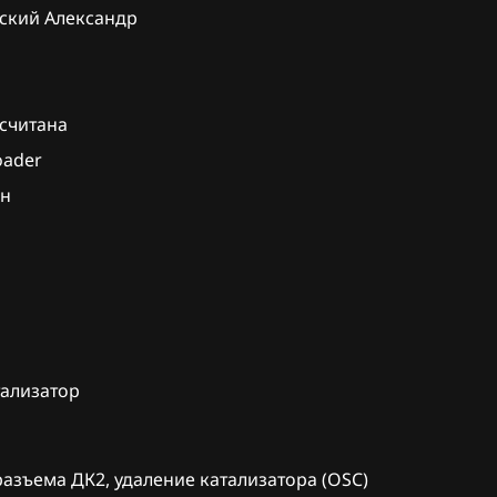
ский Александр
T7535_37
16
13AA
T7535_37
xx
77AA
считана
oader
T7535_37
27
ен
110
T7535_37
120
75AA
125
T8709_37
71AA
130
T8709_37
132
тализатор
79AA
134
T8709_37
140
31
разъема ДК2, удаление катализатора (OSC)