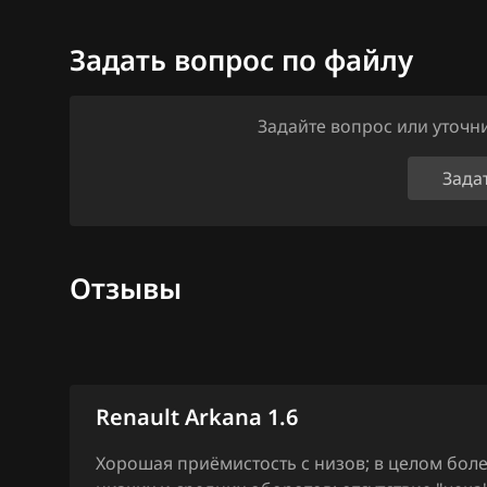
Ford
Задать вопрос по файлу
Forthing
Foton
Задайте вопрос или уточ
GAC
Зада
Geely
Genesis
GMC
Отзывы
Great Wall
Groz
Haima
Renault Arkana 1.6
Haval
Хорошая приёмистость с низов; в целом бол