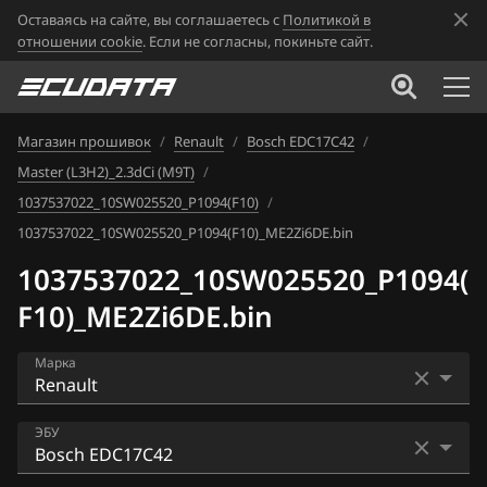
Оставаясь на сайте, вы соглашаетесь с
Политикой в
отношении cookie
. Если не согласны, покиньте сайт.
Магазин прошивок
/
Renault
/
Bosch EDC17C42
/
Master (L3H2)_2.3dCi (M9T)
/
1037537022_10SW025520_P1094(F10)
/
1037537022_10SW025520_P1094(F10)_ME2Zi6DE.bin
1037537022_10SW025520_P1094(
F10)_ME2Zi6DE.bin
Марка
Acura
ЭБУ
Alfa Romeo