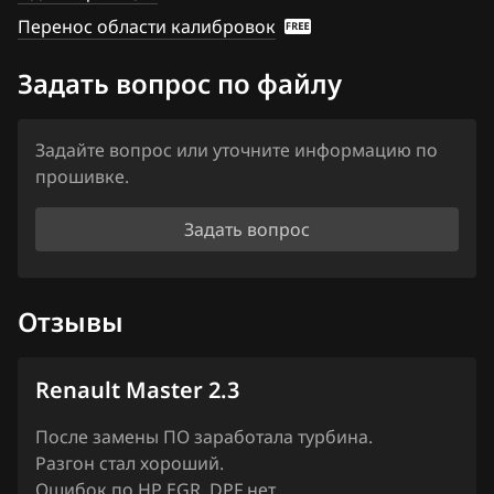
Перенос области калибровок
Iveco
Задать вопрос по файлу
JAC
Jaecoo
Задайте вопрос или уточните информацию по
Jaguar
прошивке.
Jeep
Задать вопрос
Jetour
Kaiyi
Отзывы
Kia
Renault Master 2.3
King Long
KYC
После замены ПО заработала турбина.
Разгон стал хороший.
Lancia
Ошибок по HP EGR, DPF нет.