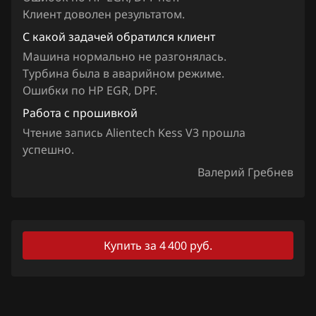
Клиент доволен результатом.
Land Rover
С какой задачей обратился клиент
Lexus
Машина нормально не разгонялась.
Lifan
Турбина была в аварийном режиме.
Ошибки по HP EGR, DPF.
Lincoln
Работа с прошивкой
Livan
Чтение запись Alientech Kess V3 прошла
успешно.
Luxgen
Валерий Гребнев
MAN
Maserati
Mazda
Купить за 4 400 руб.
Mercedes-Benz
MG