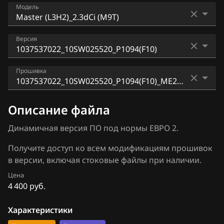
Bosch EDC16CP33
Модель
ATLAS
Bosch EDC17C11
Audi
Clio 1.5 dCi_(K9K 608)
Версия
Bosch EDC17C42
BAIC
Logan 1.5 dCi_(K9K 608)
Bosch EDC17C84
1037525108_1037534062_1095(720)
BAW
Прошивка
Master (L3H2)_2.3dCi (M9T)
Bosch MD1CS006
1037537022_10SW025520_P1094(F10)
Bentley
Samsung QM3_(Kaptur) 1.5 dCi_(K9K 608)
1037537022_10SW025520_P1094(F10)_ME2Zi6DE.
Bosch MD1CS016
Описание файла
BMW
bin
Trafic_III (L1H1)_1.6dCi (R9M)
Hitachi SH70xx
Динамичная версия ПО под нормы ЕВРО 2.
Brilliance
1037537022_10SW025520_P1094(F10)_SE3Z6D.bin
Hitachi SH7253xx
Получите доступ ко всем модификациям прошивок
BYD
1037537022_10SW025520_P1094(F10)_SE5.bin
в версии, включая стоковые файлы при наличии.
Sagem S3000
Cadillac
Цена
Siemens EMS 3110
4 400 руб.
Changan
Siemens EMS 3120
Характеристики
Chenglong