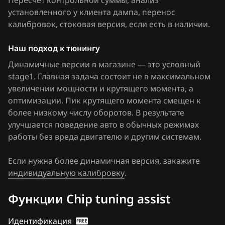
Пересчет контрольной суммы, анализ
Groz
установленного у клиента дампа, перенос
Haima
калибровок
, стоковая версия, если есть в наличии
.
Haval
Наш подход к тюнингу
Hawtai
Динамичные версии в магазине — это условный
stage1. Главная задача состоит не в максимальном
Honda
увеличении мощности и крутящего момента, а
оптимизации. Пик крутящего момента смещен к
Hongqi
более низкому числу оборотов. В результате
Howo
улучшается поведение авто в обычных режимах
работы без вреда двигателю и другим системам.
Hummer
Если нужна более динамичная версия, закажите
Hyundai
индивидуальную калибровку
.
Infiniti
Функции Chip tuning assist
Iran Khodro
Идентификация
Isuzu