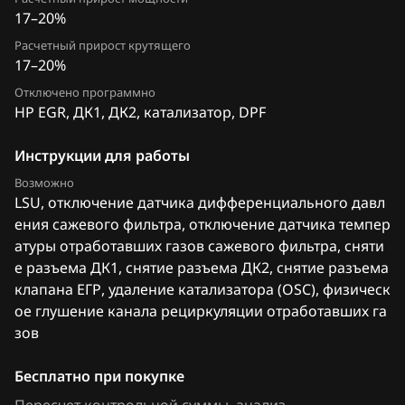
Extreme moto
17–20%
Siemens SID 310
FAW
Расчетный прирост крутящего
17–20%
Siemens SID 321
Fiat
Отключено программно
Siemens Sim32
HP EGR, ДК1, ДК2, катализатор, DPF
Ford
Valeo V40 (Sagem S3000 CAN)
Forthing
Инструкции для работы
Возможно
Foton
LSU, отключение датчика дифференциального давл
ения сажевого фильтра, отключение датчика темпер
GAC
атуры отработавших газов сажевого фильтра, сняти
Geely
е разъема ДК1, снятие разъема ДК2, снятие разъема
клапана ЕГР, удаление катализатора (OSC), физическ
Genesis
ое глушение канала рециркуляции отработавших га
зов
GMC
Great Wall
Бесплатно при покупке