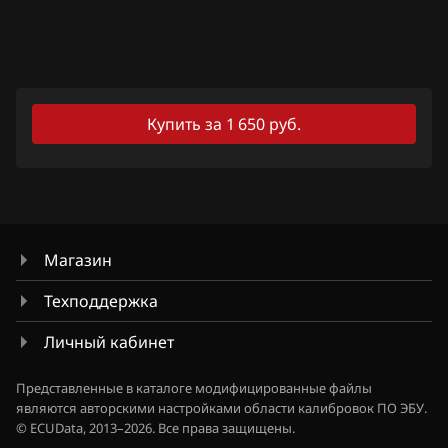
Lexus
Lifan
Lincoln
Купить за 1 650 руб.
Livan
Luxgen
MAN
Магазин
Maserati
Техподдержка
Mazda
Личный кабинет
Mercedes-Benz
Представленные в каталоге модифицированные файлы
MG
являются авторскими настройками области калибровок ПО ЭБУ.
© ECUData, 2013–2026. Все права защищены.
Mini