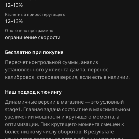
12–13%
FAW
Расчетный прирост крутящего
Fiat
12–13%
Отключено программно
Ford
ограничение скорости
Forthing
Бесплатно при покупке
Foton
Пересчет контрольной суммы, анализ
GAC
установленного у клиента дампа, перенос
калибровок
, стоковая версия, если есть в наличии
.
Geely
Наш подход к тюнингу
Genesis
Динамичные версии в магазине — это условный
GMC
stage1. Главная задача состоит не в максимальном
увеличении мощности и крутящего момента, а
Great Wall
оптимизации. Пик крутящего момента смещен к
Groz
более низкому числу оборотов. В результате