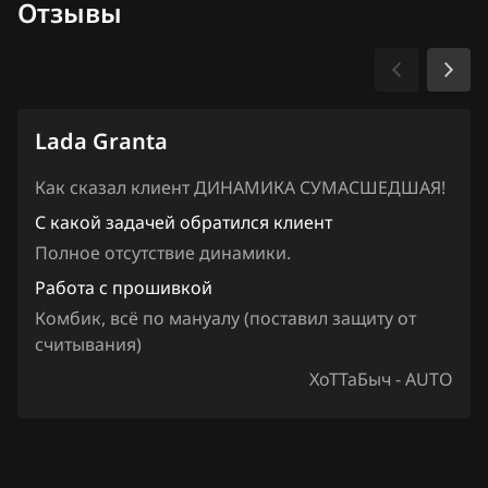
Iveco
Отзывы
JAC
Jaecoo
Jaguar
Lada Granta
Jeep
Как сказал клиент ДИНАМИКА СУМАCШЕДШАЯ!
Jetour
С какой задачей обратился клиент
Полное отсутствие динамики.
Kaiyi
Работа с прошивкой
Kia
Комбик, всё по мануалу (поставил защиту от
считывания)
King Long
ХоТТаБыч - AUTO
KYC
Lancia
Land Rover