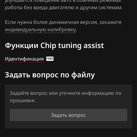
улучшается поведение авто в обычных режимах
Haima
работы без вреда двигателю и другим системам.
Haval
Если нужна более динамичная версия, закажите
Hawtai
индивидуальную калибровку
.
Honda
Функции Chip tuning assist
Hongqi
Идентификация
Howo
Задать вопрос по файлу
Hummer
Hyundai
Задайте вопрос или уточните информацию по
прошивке.
Infiniti
Iran Khodro
Задать вопрос
Isuzu