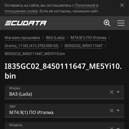
Оставаясь на сайте, вы соглашаетесь с
Политикой в
отношении cookie
. Если не согласны, покиньте сайт.
Магазин прошивок
/
ВАЗ (Lada)
/
М74.9(1) ПО Итэлма
/
Granta_11182 (415.3763.000-02)
/
I835GC02_8450111647
/
I835GC02_8450111647_ME5Yi10.bin
I835GC02_8450111647_ME5Yi10.
bin
Марка
Acura
ЭБУ
Alfa Romeo
Bosch ME17.9.7
Модель
ATLAS