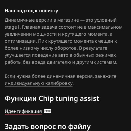
FAW
Наш подход к тюнингу
Fiat
Динамичные версии в магазине — это условный
stage1. Главная задача состоит не в максимальном
Ford
увеличении мощности и крутящего момента, а
оптимизации. Пик крутящего момента смещен к
Forthing
более низкому числу оборотов. В результате
Foton
улучшается поведение авто в обычных режимах
работы без вреда двигателю и другим системам.
GAC
Если нужна более динамичная версия, закажите
Geely
индивидуальную калибровку
.
Genesis
Функции Chip tuning assist
GMC
Идентификация
Great Wall
Groz
Задать вопрос по файлу