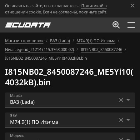
Оставаясь на сайте, вы соглашаетесь с
Политикой в
отношении cookie
. Если не согласны, покиньте сайт.
Магазин прошивок
/
ВАЗ (Lada)
/
М74.9(1) ПО Итэлма
/
Niva Legend_21214 (415.3763.000-02)
/
I815NB02_8450087246
/
I815NB02_8450087246_ME5Yi10(4032kB).bin
I815NB02_8450087246_ME5Yi10(
4032kB).bin
Марка
Acura
ЭБУ
Alfa Romeo
Bosch ME17.9.7
Модель
ATLAS