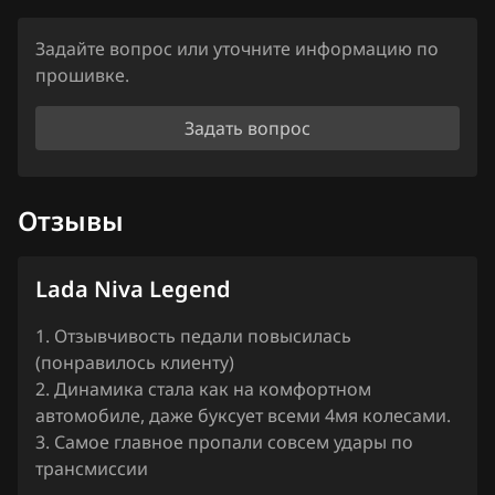
Haima
Задайте вопрос или уточните информацию по
Haval
прошивке.
Hawtai
Задать вопрос
Honda
Hongqi
Отзывы
Howo
Hummer
Lada Niva Legend
Hyundai
1. Отзывчивость педали повысилась
(понравилось клиенту)
Infiniti
2. Динамика стала как на комфортном
Iran Khodro
автомобиле, даже буксует всеми 4мя колесами.
3. Самое главное пропали совсем удары по
Isuzu
трансмиссии