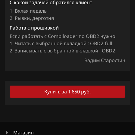
Iveco
С какой задачей обратился клиент
1. Вялая педаль
JAC
2. Рывки, дерготня
Jaecoo
Работа с прошивкой
Если работать с Combiloader по OBD2 нужно:
Jaguar
1. Читать с выбранной вкладкой : OBD2-full
Jeep
2. Записывать с выбранной вкладкой : OBD2
Вадим Старостин
Jetour
Kaiyi
Kia
Купить за 1 650 руб.
King Long
KYC
Lancia
Магазин
Land Rover