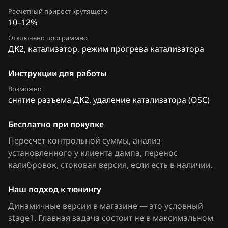
FAW
Расчетный прирост крутящего
10–12%
Fiat
Отключено программно
ДК2, катализатор, режим прогрева катализатора
Ford
Forthing
Инструкции для работы
Возможно
Foton
снятие разъема ДК2, удаление катализатора (OSC)
GAC
Бесплатно при покупке
Geely
Пересчет контрольной суммы, анализ
установленного у клиента дампа, перенос
Genesis
калибровок
, стоковая версия, если есть в наличии
.
GMC
Наш подход к тюнингу
Great Wall
Динамичные версии в магазине — это условный
Groz
stage1. Главная задача состоит не в максимальном