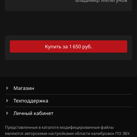
Владимир Мельгунов
Lexus
Lifan
Lincoln
Купить за 1 650 руб.
Livan
Luxgen
MAN
Maserati
Магазин
Mazda
Техподдержка
Mercedes-Benz
Личный кабинет
MG
Представленные в каталоге модифицированные файлы
Mini
являются авторскими настройками области калибровок ПО ЭБУ.