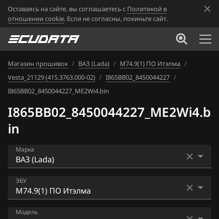
Оставаясь на сайте, вы соглашаетесь с
Политикой в
отношении cookie
. Если не согласны, покиньте сайт.
Магазин прошивок
/
ВАЗ (Lada)
/
М74.9(1) ПО Итэлма
/
Vesta_21129 (415.3763.000-02)
/
I865BB02_8450044227
/
I865BB02_8450044227_ME2Wi4.bin
I865BB02_8450044227_ME2Wi4.b
in
Марка
Acura
ЭБУ
Alfa Romeo
Bosch ME17.9.7
Модель
ATLAS