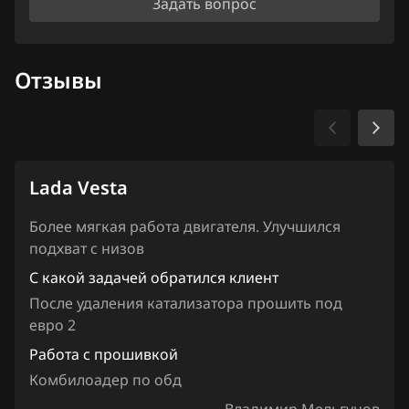
Iveco
Задать вопрос
JAC
Отзывы
Jaecoo
Jaguar
Jeep
Lada Vesta
Jetour
Kaiyi
Более мягкая работа двигателя. Улучшился
подхват с низов
Kia
С какой задачей обратился клиент
King Long
После удаления катализатора прошить под
евро 2
KYC
Работа с прошивкой
Lancia
Комбилоадер по обд
Land Rover