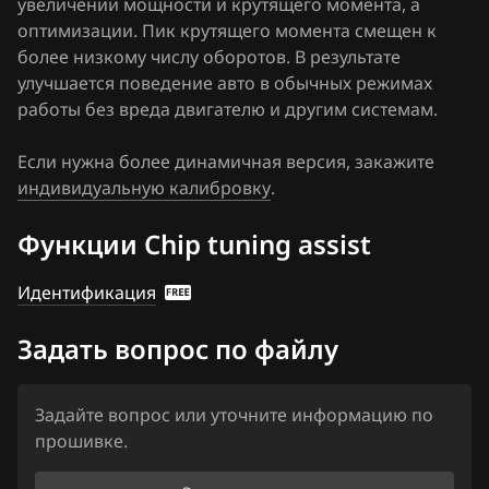
увеличении мощности и крутящего момента, а
Haima
оптимизации. Пик крутящего момента смещен к
более низкому числу оборотов. В результате
Haval
улучшается поведение авто в обычных режимах
Hawtai
работы без вреда двигателю и другим системам.
Honda
Если нужна более динамичная версия, закажите
индивидуальную калибровку
Hongqi
.
Howo
Функции Chip tuning assist
Hummer
Идентификация
Hyundai
Задать вопрос по файлу
Infiniti
Iran Khodro
Задайте вопрос или уточните информацию по
прошивке.
Isuzu