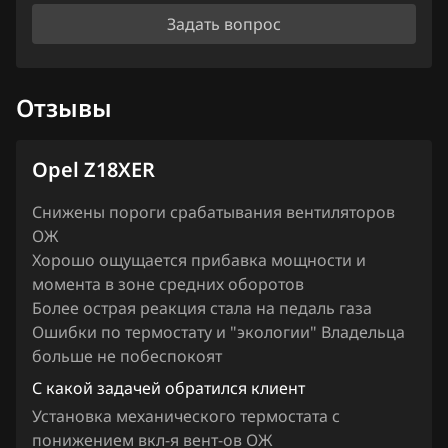
Iveco
Задать вопрос
JAC
Jaecoo
Отзывы
Jaguar
Jeep
Opel Z18XER
Jetour
Снижены пороги срабатывания вентиляторов
ОЖ
Kaiyi
Хорошо ощущается прибавка мощности и
Kia
момента в зоне средних оборотов
Более острая реакция стала на педаль газа
King Long
Ошибки по термостату и "экологии" Владельца
больше не побеспокоят
KYC
С какой задачей обратился клиент
Lancia
Установка механического термостата с
понижением вкл-я вент-ов ОЖ
Land Rover