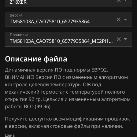
ACDelco 3 (MT35E)
Audi
Z16XER
Версия
ACDelco 5 (ACDelco Exx)
BAIC
Z18XER
ACDelco 5 (E98)
RD56100A_CAO65610_6577935822
BAW
Прошивка
Bosch EDC16C36
RD56101A_CaO65610_6577935825
Bentley
TM58103A_CAO75810_6577935864_ME0Pi12.bin
Bosch EDC16C9
Описание файла
RE56100A_CAO67610_6577936311
BMW
TM58103A_CAO75810_6577935864_ME2Pi12.bin
Bosch EDC17C42
Динамичная версия ПО под нормы ЕВРО2.
RE56101A_CaO67610_6577936314
Brilliance
ВНИМАНИЕ! Версия ПО с измененным алгоритмом
TM58103A_CAO75810_6577935864_ME2Pi12(T92)
Bosch EDC17C59
RM54201A_CAO65420_6577935809
контроля целевой температуры ОЖ под
BYD
(96-92).bin
механический термостат с температурой полного
Bosch EDC17C84
RM55100A_CAO65510_6577935810
Cadillac
TM58103A_CAO75810_6577935864_ME2Pi12(T92)
открытия 92 гр. Цельсия и измененным алгоритмом
Bosch M1.5.5
RV2.bin
работы ВСО (99-96)
RM55300A_CAO65530_6577935811
Changan
Bosch MD1CS003
TM58103A_CAO75810_6577935864_ME4Pi12.bin
Получите доступ ко всем модификациям прошивок
RM56002A_CAO65600_6577935817
Chenglong
в версии, включая стоковые файлы при наличии.
Bosch ME(D)9.6.x
TM58103A_CAO75810_6577935864_ME4Pi12(T92)
RM56003A_CAO65600_6577935819
Chery
Цена
RV2.bin