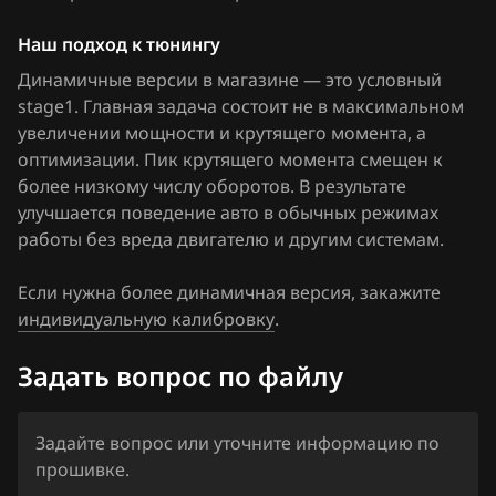
Haima
Наш подход к тюнингу
Haval
Динамичные версии в магазине — это условный
Hawtai
stage1. Главная задача состоит не в максимальном
увеличении мощности и крутящего момента, а
Honda
оптимизации. Пик крутящего момента смещен к
более низкому числу оборотов. В результате
Hongqi
улучшается поведение авто в обычных режимах
Howo
работы без вреда двигателю и другим системам.
Hummer
Если нужна более динамичная версия, закажите
индивидуальную калибровку
.
Hyundai
Infiniti
Задать вопрос по файлу
Iran Khodro
Задайте вопрос или уточните информацию по
Isuzu
прошивке.