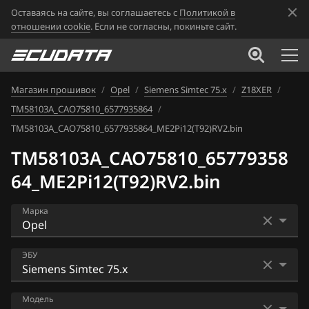
Оставаясь на сайте, вы соглашаетесь с
Политикой в
отношении cookie
. Если не согласны, покиньте сайт.
Магазин прошивок
/
Opel
/
Siemens Simtec 75.x
/
Z18XER
/
TM58103A_CAO75810_6577935864
/
TM58103A_CAO75810_6577935864_ME2Pi12(T92)RV2.bin
TM58103A_CAO75810_65779358
64_ME2Pi12(T92)RV2.bin
Марка
Acura
ЭБУ
Alfa Romeo
ACDelco 2 (MULTEC-S)
Модель
ATLAS