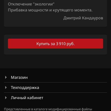
Отключение "экологии"
Lexus
Прибавка мощности и крутящего момента.
Дмитрий Кандауров
Lifan
Lincoln
Livan
Купить за 3 910 руб.
Luxgen
MAN
Maserati
Магазин
Mazda
Техподдержка
Mercedes-Benz
Личный кабинет
MG
Mini
Представленные в каталоге модифицированные файлы