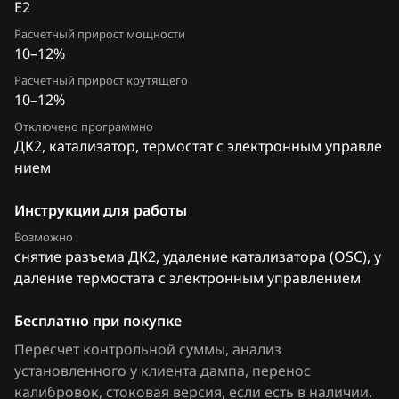
GMPT Gen2 (1024kB)
E2
FAW
Расчетный прирост мощности
Sagem S3000
10–12%
Fiat
Siemens Simtec 56.x
Расчетный прирост крутящего
Ford
10–12%
Siemens Simtec 71.1
Forthing
Отключено программно
ДК2, катализатор, термостат с электронным управле
Siemens Simtec 71.5
Foton
нием
Siemens Simtec 71.6
GAC
Инструкции для работы
Siemens Simtec 75.x
Geely
Возможно
Siemens Simtec 81.x
снятие разъема ДК2, удаление катализатора (OSC), у
Genesis
даление термостата с электронным управлением
GMC
Бесплатно при покупке
Great Wall
Пересчет контрольной суммы, анализ
установленного у клиента дампа, перенос
Groz
калибровок
, стоковая версия, если есть в наличии
.