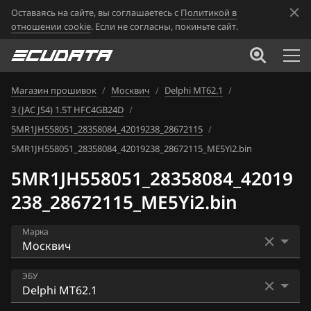
Оставаясь на сайте, вы соглашаетесь с
Политикой в
отношении cookie
. Если не согласны, покиньте сайт.
Магазин прошивок
/
Москвич
/
Delphi MT62.1
/
3 (JAC JS4) 1.5T HFC4GB24D
/
5MR1JH558051_28358084_42019238_28672115
/
5MR1JH558051_28358084_42019238_28672115_ME5Yi2.bin
5MR1JH558051_28358084_42019
238_28672115_ME5Yi2.bin
Марка
Acura
ЭБУ
Alfa Romeo