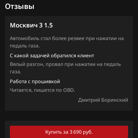
Отзывы
Iveco
JAC
Москвич 3 1.5
Jaecoo
Автомобиль стал более резвее при нажатии на
педаль газа.
Jaguar
С какой задачей обратился клиент
Jeep
Вялый разгон, провал при нажатии на педаль
Jetour
газа.
Работа с прошивкой
Kaiyi
Читается, пишется по OBD.
Kia
Дмитрий Боринский
King Long
KYC
Купить за 3 690 руб.
Lancia