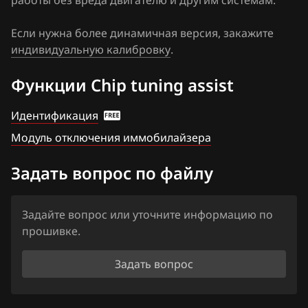
работы без вреда двигателю и другим системам.
Groz
Haima
Если нужна более динамичная версия, закажите
индивидуальную калибровку
.
Haval
Функции Chip tuning assist
Hawtai
Honda
Идентификация
Модуль отключения иммобилайзера
Hongqi
Howo
Задать вопрос по файлу
Hummer
Задайте вопрос или уточните информацию по
Hyundai
прошивке.
Infiniti
Задать вопрос
Iran Khodro
Isuzu