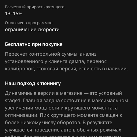
Extreme moto
Расчетный прирост крутящего
13–15%
FAW
Отключено программно
Fiat
ограничение скорости
Ford
Бесплатно при покупке
Forthing
Пересчет контрольной суммы, анализ
установленного у клиента дампа, перенос
Foton
калибровок
, стоковая версия, если есть в наличии
.
GAC
Наш подход к тюнингу
Geely
Динамичные версии в магазине — это условный
stage1. Главная задача состоит не в максимальном
Genesis
увеличении мощности и крутящего момента, а
GMC
оптимизации. Пик крутящего момента смещен к
более низкому числу оборотов. В результате
Great Wall
улучшается поведение авто в обычных режимах