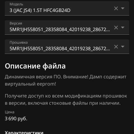
Bosch_MG1US008 (Bosch_MG1UA008)
Модель
ATLAS
Delphi MT62.1
Audi
3 (JAC JS4) 1.5T HFC4GB24D
Версия
LEC4GD
BAIC
5MR1JH548031_28358084_42017559_28672115
BAW
Прошивка
5MR1JH558051_28358084_42019238_28672115
Bentley
5MR1JH558051_28358084_42019238_28672115_M
Описание файла
BMW
E2Yi12.bin
Динамичная версия ПО. Внимание! Дамп содержит
Brilliance
5MR1JH558051_28358084_42019238_28672115_M
виртуальный eeprom!
E2Yi2CNG.bin
BYD
Получите доступ ко всем модификациям прошивок
5MR1JH558051_28358084_42019238_28672115_M
в версии, включая стоковые файлы при наличии.
Cadillac
E5Yi2.bin
Цена
Changan
5MR1JH558051_28358084_42019238_28672115_SE
3 690 руб.
2Y12.bin
Chenglong
Характеристики