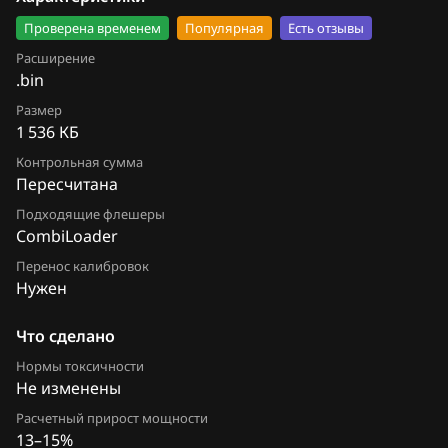
5MR1JH558051_28358084_42019238_28672115_SE
Chery
Проверена временем
Популярная
Есть отзывы
5.bin
Chevrolet
Расширение
.bin
Chrysler
Размер
1 536 КБ
Citroen
Контрольная сумма
Dacia
Пересчитана
Подходящие флешеры
Daewoo
CombiLoader
DAF
Перенос калибровок
Нужен
Derways
Что сделано
Dodge
Нормы токсичности
Dongfeng
Не изменены
Exeed
Расчетный прирост мощности
13–15%