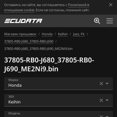
Оставаясь на сайте, вы соглашаетесь с
Политикой в
отношении cookie
. Если не согласны, покиньте сайт.
Магазин прошивок
/
Honda
/
Keihin
/
Jazz, Fit
/
37805-RB0-J680_37805-RB0-J690
/
37805-RB0-J680_37805-RB0-J690_ME2Ni9.bin
37805-RB0-J680_37805-RB0-
J690_ME2Ni9.bin
Марка
Acura
ЭБУ
Alfa Romeo
Bosch EDC17C58
Модель
ATLAS