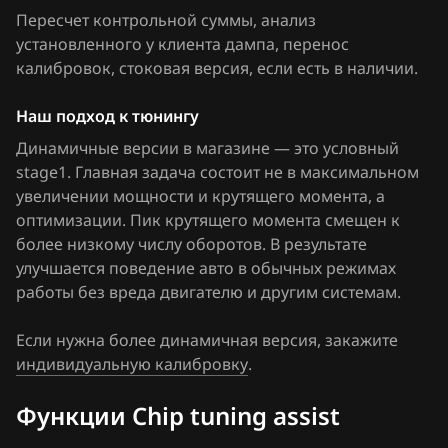
37805-RB2-G010_37805-RB2-G020
Пересчет контрольной суммы, анализ
FAW
установленного у клиента дампа, перенос
37805-RB2-G110_37805-RB2-G110(G120)
Fiat
калибровок
, стоковая версия, если есть в наличии
.
37805-RB7-Q510_37805-RB7-Q520
Ford
Наш подход к тюнингу
37805-RB7-Q540_37805-RB7-Q540
Forthing
Динамичные версии в магазине — это условный
stage1. Главная задача состоит не в максимальном
37805-RE0-J110_37805-RE0-J120
Foton
увеличении мощности и крутящего момента, а
37805-RE0-J510_37805-RE0-J540
оптимизации. Пик крутящего момента смещен к
GAC
более низкому числу оборотов. В результате
37805-RE0-J610_37805-RE0-J640
Geely
улучшается поведение авто в обычных режимах
работы без вреда двигателю и другим системам.
37805-RME-A810_37805-RME-A840
Genesis
37805-RP3-A510_37805-RP3-A530
Если нужна более динамичная версия, закажите
GMC
индивидуальную калибровку
.
37805-RP3-A750_37805-RP3-A750
Great Wall
Функции Chip tuning assist
Groz