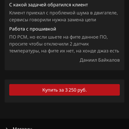
Iveco
С какой задачей обратился клиент
JAC
Клиент приехал с проблемой шума в двигателе,
сервисы говорили нужна замена цепи
Jaecoo
Работа с прошивкой
Jaguar
ПО PCM, но если шьете на фите данное ПО,
просите чтобы отключили 2 датчик
Jeep
температуры, на фите их нет, на хонде джаз есть
Jetour
Даниил Байкалов
Kaiyi
Kia
Купить за 3 250 руб.
King Long
KYC
Lancia
Land Rover