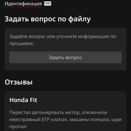
Идентификация
Haima
Haval
Задать вопрос по файлу
Hawtai
Задайте вопрос или уточните информацию по
Honda
прошивке.
Hongqi
Задать вопрос
Howo
Hummer
Отзывы
Hyundai
Infiniti
Honda Fit
Iran Khodro
Перестал детонировать мотор, отключили
неисправный ЕГР клапан, машины поехала, шум
Isuzu
пропал